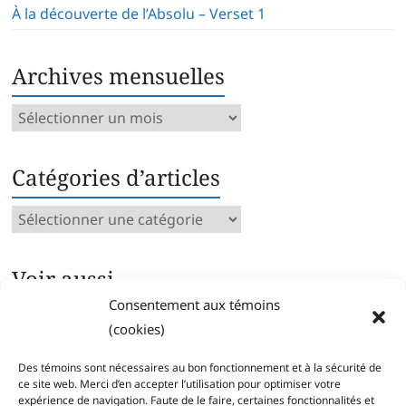
À la découverte de l’Absolu – Verset 1
Archives mensuelles
Archives
mensuelles
Catégories d’articles
Catégories
d’articles
Voir aussi…
Consentement aux témoins
Archives intégrales
(cookies)
Articles parus par catégorie
Index des mots clés
Des témoins sont nécessaires au bon fonctionnement et à la sécurité de
Séries
ce site web. Merci d’en accepter l’utilisation pour optimiser votre
expérience de navigation. Faute de le faire, certaines fonctionnalités et