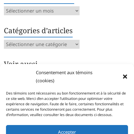
Archives
mensuelles
Catégories d’articles
Catégories
d’articles
Voir aussi…
Consentement aux témoins
Archives intégrales
(cookies)
Articles parus par catégorie
Index des mots clés
Des témoins sont nécessaires au bon fonctionnement et à la sécurité de
Séries
ce site web. Merci d’en accepter l’utilisation pour optimiser votre
expérience de navigation. Faute de le faire, certaines fonctionnalités et
certains services ne fonctionneront pas correctement. Pour plus
d’information, veuillez consulter les deux documents ci-dessous.
Accepter