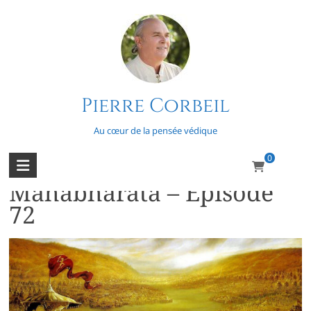
Skip
to
content
Pierre Corbeil
Bonheur
Au cœur de la pensée védique
0
L’épopée du
Mahabharata – Épisode
72