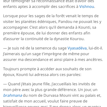
leur témoigner sa reconnaissance était d’avoir des
enfants aptes à accomplir des sacrifices à
Vishnou
.
Lorsque pour les sages de la forêt venait le temps de
visiter les planètes édéniques, Pandou ne pouvait les y
accompagner. C’est alors qu’il demanda à Kounti, sa
première épouse, de lui donner des enfants afin
d’assurer la continuité de la dynastie Kourou.
— Je suis né de la semence du sage
Vyasadéva
, lui-dit-il.
J’aimerais qu’un sage t’imprègne de même pour
assurer ma descendance et ainsi plaire à mes ancêtres.
Toujours prompte à accéder aux souhaits de son
époux, Kounti lui adressa alors ces paroles:
— Quand j’étais jeune fille, j’accueillais les invités de
mon père avec la plus grande déférence. Un jour, un
brahmana
du nom de Durvasa Mouni vint au palais et,
satisfait de mon accueil, voulut faire preuve de
bienveillance envers moi. Il me donna alors un mantra