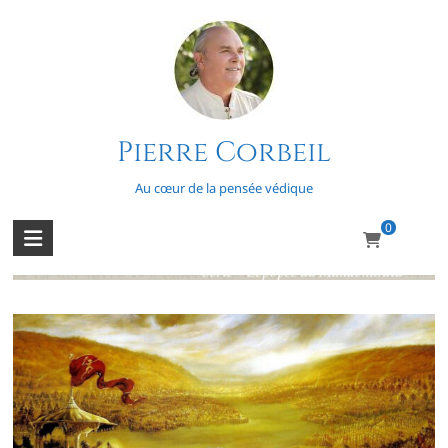
Skip
to
content
Pierre Corbeil
L’épopée du Mahabharata – Épisode
7
Au cœur de la pensée védique
0