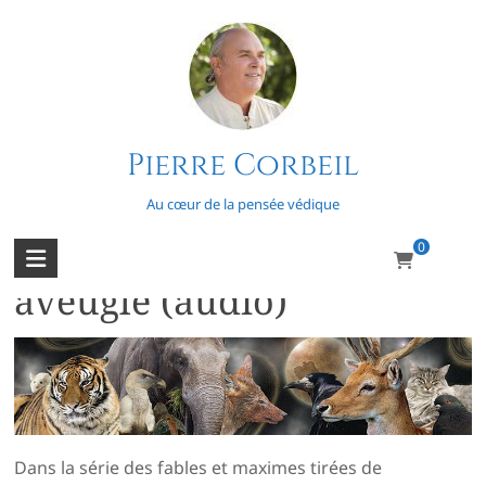
Skip
to
content
Pierre Corbeil
Fables et maximes
Au cœur de la pensée védique
0
Le chat et le vautour
aveugle (audio)
Dans la série des fables et maximes tirées de