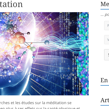
tation
Me
… po
En
Art
ches et les études sur la méditation se
s en plus à ses effets sur la santé physique et