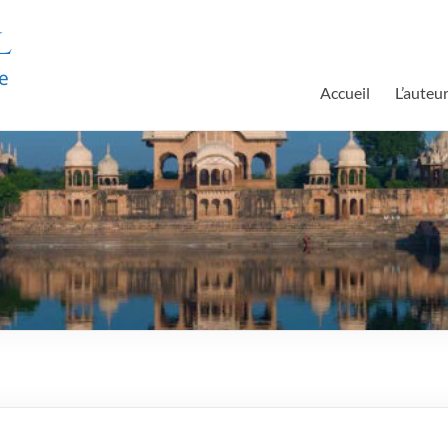
l
e
Accueil
L’auteu