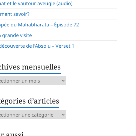
hat et le vautour aveugle (audio)
ment savoir?
opée du Mahabharata – Épisode 72
a grande visite
 découverte de l’Absolu – Verset 1
chives mensuelles
ives
uelles
égories d’articles
gories
icles
ir aussi…