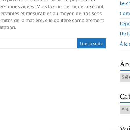
Le c
 personnes âgées. Mais la science moderne étant
 observables et mesurables au moyen de nos sens
Com
imites de la matière, elle oblitère complètement
L’ép
itation.
De l
Lire la suite
À la
Ar
Arch
mens
Cat
Caté
d’art
Vo