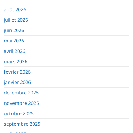
peuvent
être
août 2026
choisies
juillet 2026
sur
juin 2026
la
mai 2026
page
du
avril 2026
produit
mars 2026
février 2026
janvier 2026
décembre 2025
novembre 2025
octobre 2025
septembre 2025