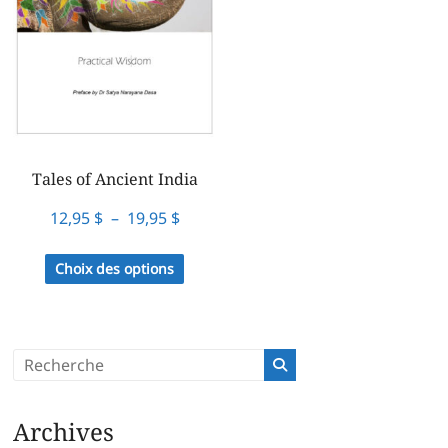
Tales of Ancient India
Plage
12,95
$
–
19,95
$
de
Ce
Choix des options
prix :
produit
12,95 $
a
à
plusieurs
19,95 $
variations.
Les
options
Archives