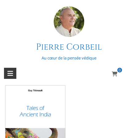
Skip
to
content
Pierre Corbeil
Maxims
Au cœur de la pensée védique
0
Voici le seul résultat